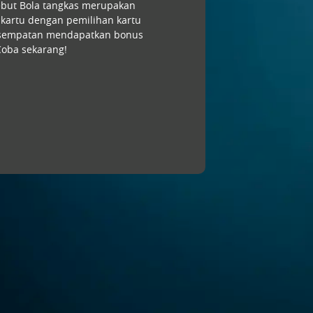
ebut Bola tangkas merupakan
 kartu dengan pemilihan kartu
kesempatan mendapatkan bonus
Coba sekarang!