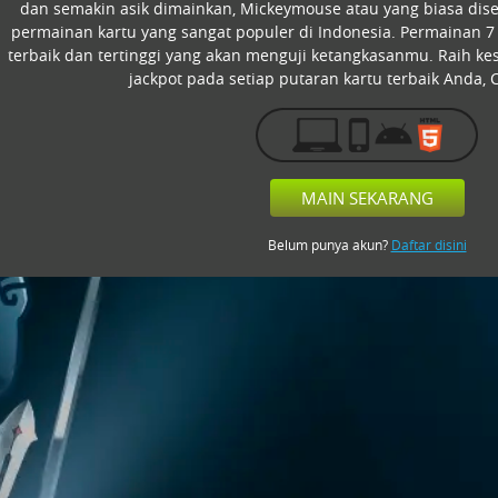
dan semakin asik dimainkan, Mickeymouse atau yang biasa dis
permainan kartu yang sangat populer di Indonesia. Permainan 7
terbaik dan tertinggi yang akan menguji ketangkasanmu. Raih 
jackpot pada setiap putaran kartu terbaik Anda, 
MAIN SEKARANG
Belum punya akun?
Daftar disini