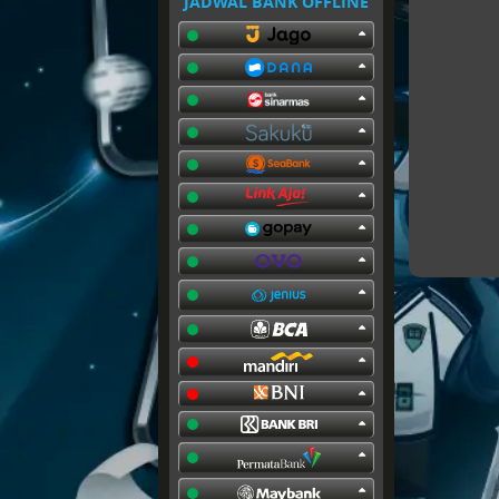
JADWAL BANK OFFLINE